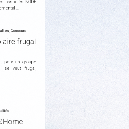
ctes associés NODE
nemental …
alités
,
Concours
aire frugal
u, pour un groupe
i se veut frugal,
alités
te@Home