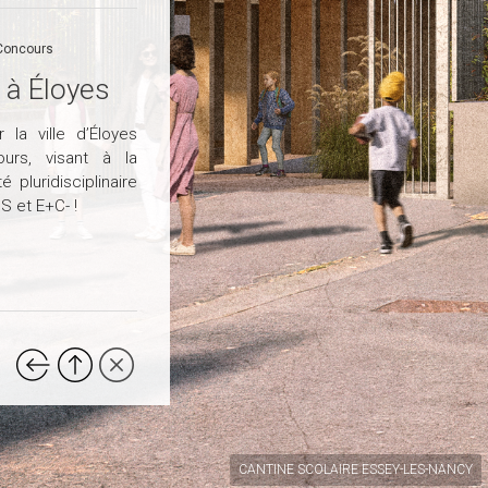
Concours
 à Éloyes
 la ville d’Éloyes
rs, visant à la
 pluridisciplinaire
S et E+C- !
CANTINE SCOLAIRE ESSEY-LES-NANCY